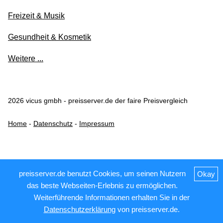
Freizeit & Musik
Gesundheit & Kosmetik
Weitere ...
2026 vicus gmbh - preisserver.de der faire Preisvergleich
Home
-
Datenschutz
-
Impressum
preisserver.de benutzt Cookies, um seinen Nutzern
Okay
das beste Webseiten-Erlebnis zu ermöglichen.
Weiterführende Informationen erhalten Sie in der
Datenschutzerklärung
von preisserver.de.